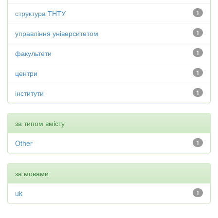
структура ТНТУ
1
управління університетом
1
факультети
1
центри
1
інститути
1
за типом вмісту
Other
1
за мовами
uk
1