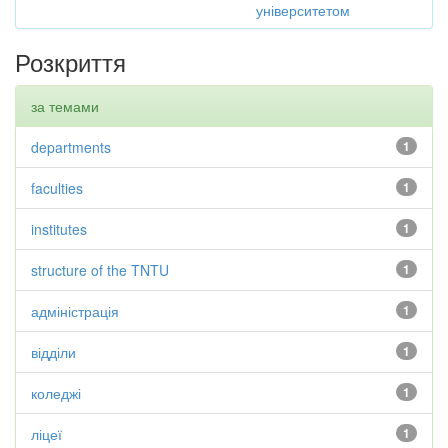
університетом
Розкриття
за темами
departments
1
faculties
1
institutes
1
structure of the TNTU
1
адміністрація
1
відділи
1
коледжі
1
ліцеї
1