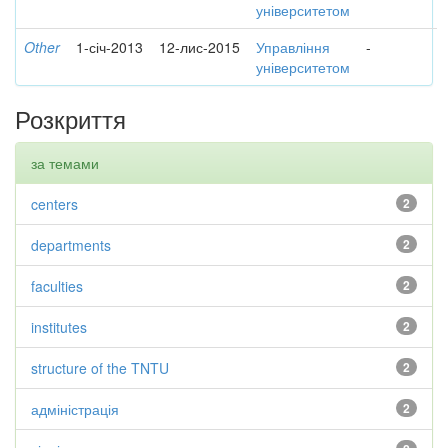
університетом
Other
1-січ-2013
12-лис-2015
Управління
-
університетом
Розкриття
за темами
centers
2
departments
2
faculties
2
institutes
2
structure of the TNTU
2
адміністрація
2