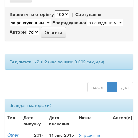
Вивести на сторінку
|
Сортування
Впорядкування
Автори
Результати 1-2 зі 2 (час пошуку: 0.002 секунди).
назад
1
далі
Знайдені матеріали:
Тип
Дата
Дата
Назва
Автор(и)
випуску
внесення
Other
2014
11-лис-2015
Управління
-