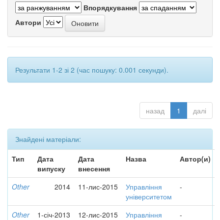
Впорядкування
Автори
Результати 1-2 зі 2 (час пошуку: 0.001 секунди).
назад
1
далі
Знайдені матеріали:
Тип
Дата
Дата
Назва
Автор(и)
випуску
внесення
Other
2014
11-лис-2015
Управління
-
університетом
Other
1-січ-2013
12-лис-2015
Управління
-