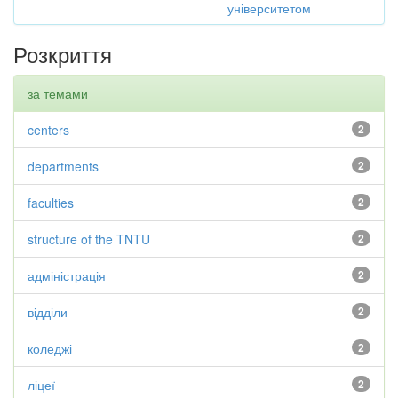
університетом
Розкриття
за темами
centers
2
departments
2
faculties
2
structure of the TNTU
2
адміністрація
2
відділи
2
коледжі
2
ліцеї
2