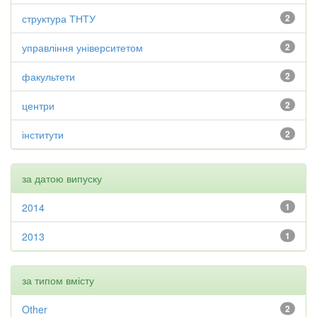
структура ТНТУ
2
управління університетом
2
факультети
2
центри
2
інститути
2
за датою випуску
2014
1
2013
1
за типом вмісту
Other
2