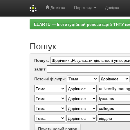
Домівка
Перегляд
Довідка
Skip
ELARTU — Інституційний репозитарій ТНТУ ім
navigation
Пошук
Пошук:
запит
Поточні фільтри:
Почати новий пошук