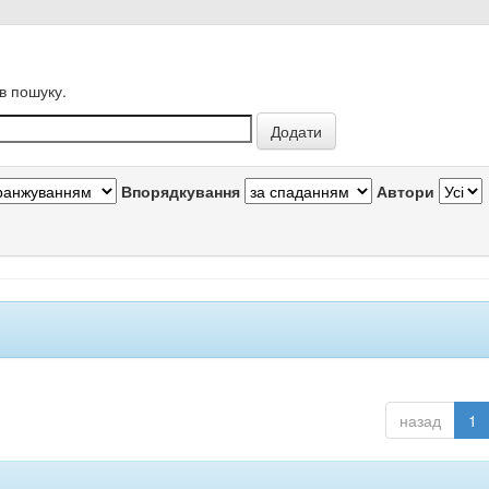
в пошуку.
Впорядкування
Автори
назад
1