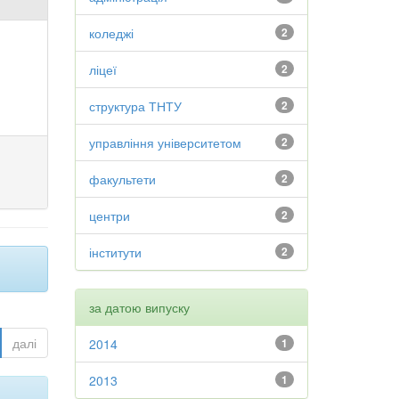
коледжі
2
ліцеї
2
структура ТНТУ
2
управління університетом
2
факультети
2
центри
2
інститути
2
за датою випуску
далі
2014
1
2013
1