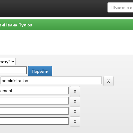
ені Івана Пулюя