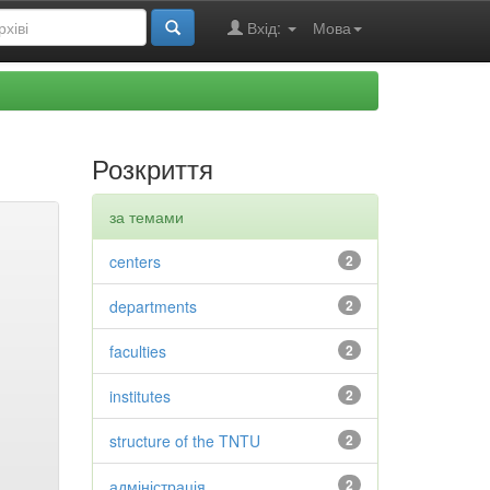
Вхід:
Мова
Розкриття
за темами
centers
2
departments
2
faculties
2
institutes
2
structure of the TNTU
2
адміністрація
2