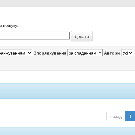
в пошуку.
Впорядкування
Автори
назад
1