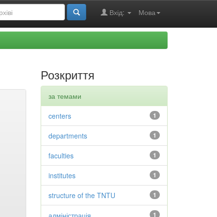
Вхід:
Мова
Розкриття
за темами
centers
1
departments
1
faculties
1
institutes
1
structure of the TNTU
1
адміністрація
1