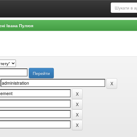
ені Івана Пулюя