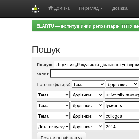
Домівка
Перегляд
Довідка
Skip
ELARTU — Інституційний репозитарій ТНТУ ім
navigation
Пошук
Пошук:
запит
Поточні фільтри:
Почати новий пошук