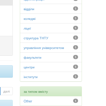
відділи
1
коледжі
1
ліцеї
1
структура ТНТУ
1
управління університетом
1
факультети
1
центри
1
інститути
1
далі
за типом вмісту
Other
1