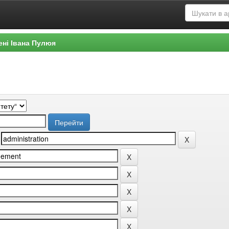
ені Івана Пулюя