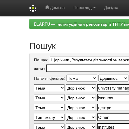
Домівка
Перегляд
Довідка
Skip
ELARTU — Інституційний репозитарій ТНТУ ім
navigation
Пошук
Пошук:
запит
Поточні фільтри: