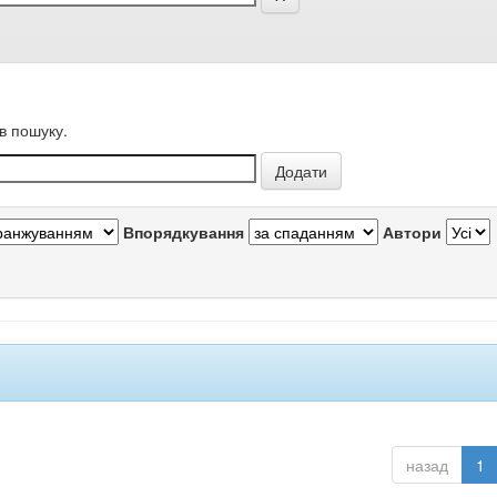
в пошуку.
Впорядкування
Автори
назад
1