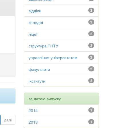
відділи
2
коледжі
2
ліцеї
2
структура ТНТУ
2
управління університетом
2
факультети
2
інститути
2
за датою випуску
2014
1
далі
2013
1