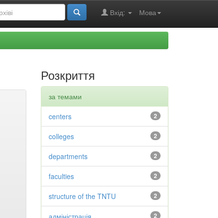
Вхід:
Мова
Розкриття
за темами
centers
2
colleges
2
departments
2
faculties
2
structure of the TNTU
2
адміністрація
2