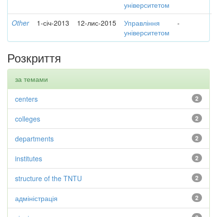
університетом
Other
1-січ-2013
12-лис-2015
Управління
-
університетом
Розкриття
за темами
centers
2
colleges
2
departments
2
institutes
2
structure of the TNTU
2
адміністрація
2