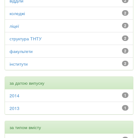
відділи
2
коледжі
2
ліцеї
2
структура ТНТУ
2
факультети
2
інститути
2
за датою випуску
2014
1
2013
1
за типом вмісту