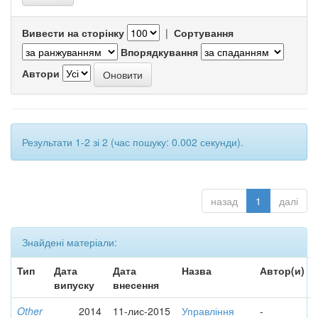
Вивести на сторінку
|
Сортування
Впорядкування
Автори
Результати 1-2 зі 2 (час пошуку: 0.002 секунди).
назад
1
далі
Знайдені матеріали:
Тип
Дата
Дата
Назва
Автор(и)
випуску
внесення
Other
2014
11-лис-2015
Управління
-