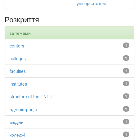
університетом
Розкриття
за темами
centers
1
colleges
1
faculties
1
institutes
1
structure of the TNTU
1
адміністрація
1
відділи
1
коледжі
1