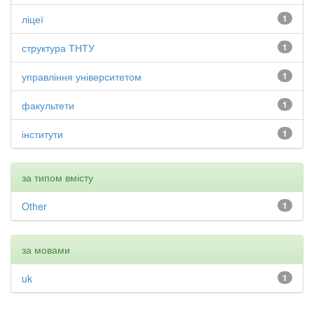
ліцеї
1
структура ТНТУ
1
управління університетом
1
факультети
1
інститути
1
за типом вмісту
Other
1
за мовами
uk
1