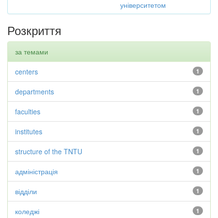
університетом
Розкриття
за темами
centers
1
departments
1
faculties
1
institutes
1
structure of the TNTU
1
адміністрація
1
відділи
1
коледжі
1