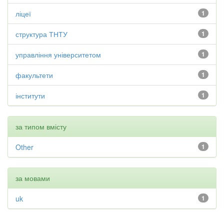
ліцеї
1
структура ТНТУ
1
управління університетом
1
факультети
1
інститути
1
за типом вмісту
Other
1
за мовами
uk
1