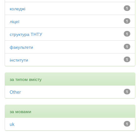
коледжі
1
ліцеї
1
структура ТНТУ
1
факультети
1
інститути
1
за типом вмісту
Other
1
за мовами
uk
1