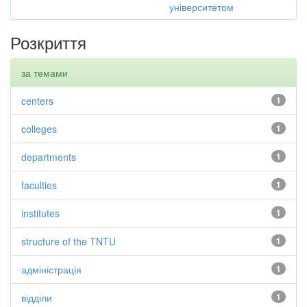
університетом
Розкриття
за темами
centers
1
colleges
1
departments
1
faculties
1
institutes
1
structure of the TNTU
1
адміністрація
1
відділи
1