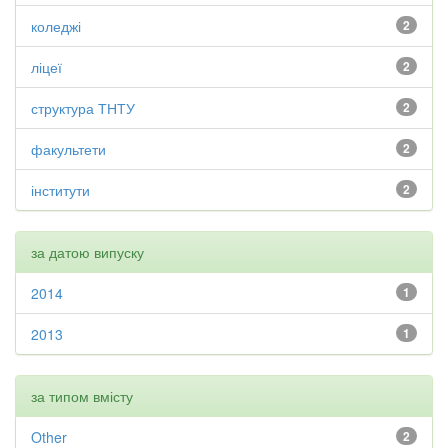
коледжі
2
ліцеї
2
структура ТНТУ
2
факультети
2
інститути
2
за датою випуску
2014
1
2013
1
за типом вмісту
Other
2