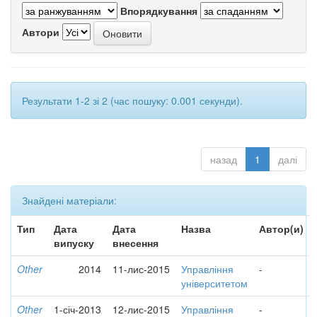
Впорядкування
Автори
Результати 1-2 зі 2 (час пошуку: 0.001 секунди).
назад
1
далі
Знайдені матеріали:
Тип
Дата
Дата
Назва
Автор(и)
випуску
внесення
Other
2014
11-лис-2015
Управління
-
університетом
Other
1-січ-2013
12-лис-2015
Управління
-