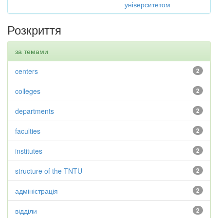
університетом
Розкриття
за темами
centers
2
colleges
2
departments
2
faculties
2
institutes
2
structure of the TNTU
2
адміністрація
2
відділи
2