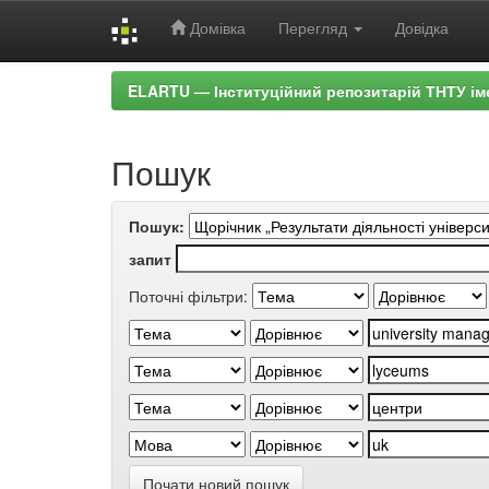
Домівка
Перегляд
Довідка
Skip
ELARTU — Інституційний репозитарій ТНТУ ім
navigation
Пошук
Пошук:
запит
Поточні фільтри:
Почати новий пошук