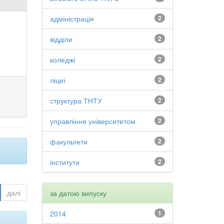
адміністрація
2
відділи
2
коледжі
2
ліцеї
2
структура ТНТУ
2
управління університетом
2
факультети
2
інститути
2
далі
за датою випуску
2014
1