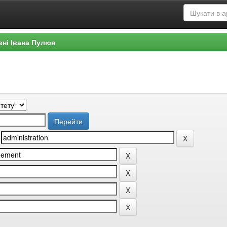
ені Івана Пулюя