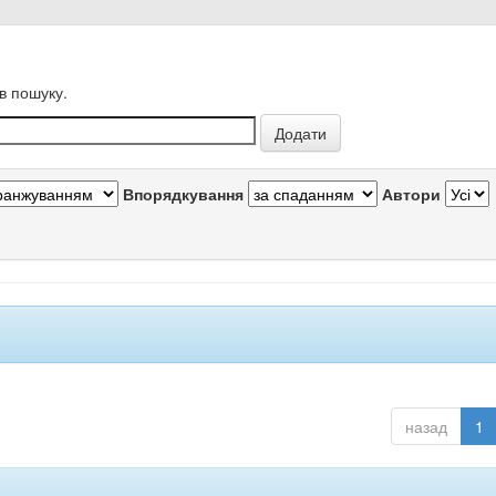
в пошуку.
Впорядкування
Автори
назад
1