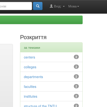
Вхід:
Мова
Розкриття
за темами
centers
2
colleges
2
departments
2
faculties
2
institutes
2
structure of the TNTU
2