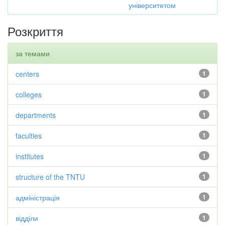
університетом
Розкриття
за темами
centers
1
colleges
1
departments
1
faculties
1
institutes
1
structure of the TNTU
1
адміністрація
1
відділи
1