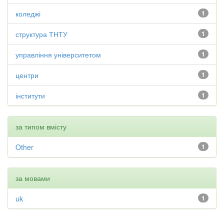
коледжі
1
структура ТНТУ
1
управління університетом
1
центри
1
інститути
1
за типом вмісту
Other
1
за мовами
uk
1