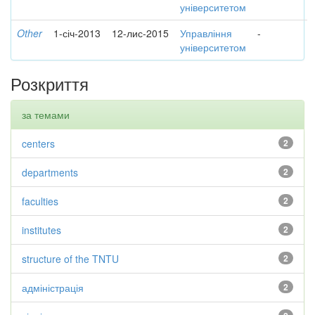
університетом
Other
1-січ-2013
12-лис-2015
Управління
-
університетом
Розкриття
за темами
centers
2
departments
2
faculties
2
institutes
2
structure of the TNTU
2
адміністрація
2