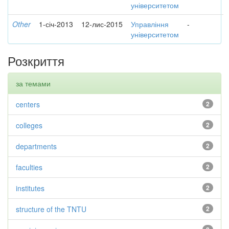
університетом
Other
1-січ-2013
12-лис-2015
Управління
-
університетом
Розкриття
за темами
centers
2
colleges
2
departments
2
faculties
2
institutes
2
structure of the TNTU
2