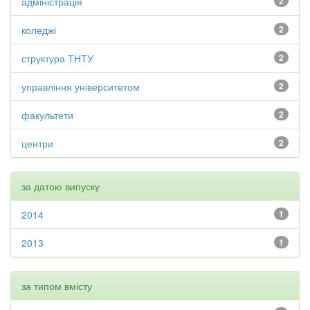
адміністрація
2
коледжі
2
структура ТНТУ
2
управління університетом
2
факультети
2
центри
2
за датою випуску
2014
1
2013
1
за типом вмісту