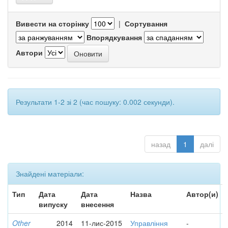
Вивести на сторінку
|
Сортування
Впорядкування
Автори
Результати 1-2 зі 2 (час пошуку: 0.002 секунди).
назад
1
далі
Знайдені матеріали:
Тип
Дата
Дата
Назва
Автор(и)
випуску
внесення
Other
2014
11-лис-2015
Управління
-