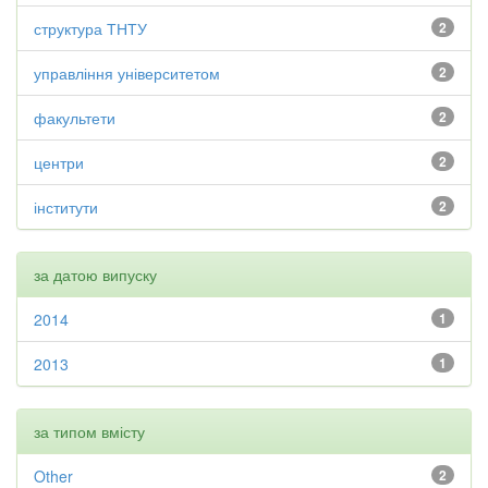
структура ТНТУ
2
управління університетом
2
факультети
2
центри
2
інститути
2
за датою випуску
2014
1
2013
1
за типом вмісту
Other
2