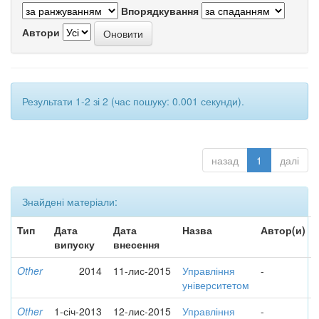
Впорядкування
Автори
Результати 1-2 зі 2 (час пошуку: 0.001 секунди).
назад
1
далі
Знайдені матеріали:
Тип
Дата
Дата
Назва
Автор(и)
випуску
внесення
Other
2014
11-лис-2015
Управління
-
університетом
Other
1-січ-2013
12-лис-2015
Управління
-