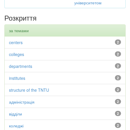
університетом
Розкриття
за темами
centers
2
colleges
2
departments
2
institutes
2
structure of the TNTU
2
адміністрація
2
відділи
2
коледжі
2