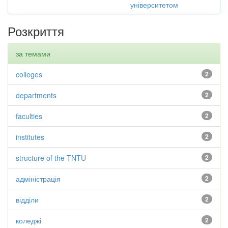
університетом
Розкриття
за темами
colleges
2
departments
2
faculties
2
institutes
2
structure of the TNTU
2
адміністрація
2
відділи
2
коледжі
2