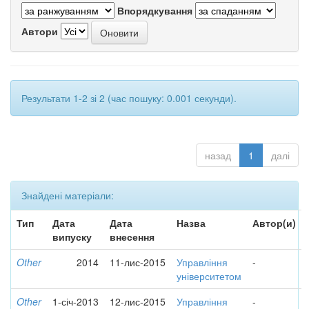
Впорядкування
Автори
Результати 1-2 зі 2 (час пошуку: 0.001 секунди).
назад
1
далі
Знайдені матеріали:
Тип
Дата
Дата
Назва
Автор(и)
випуску
внесення
Other
2014
11-лис-2015
Управління
-
університетом
Other
1-січ-2013
12-лис-2015
Управління
-