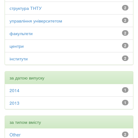
структура ТНТУ
2
управління університетом
2
факультети
2
центри
2
інститути
2
за датою випуску
2014
1
2013
1
за типом вмісту
Other
2