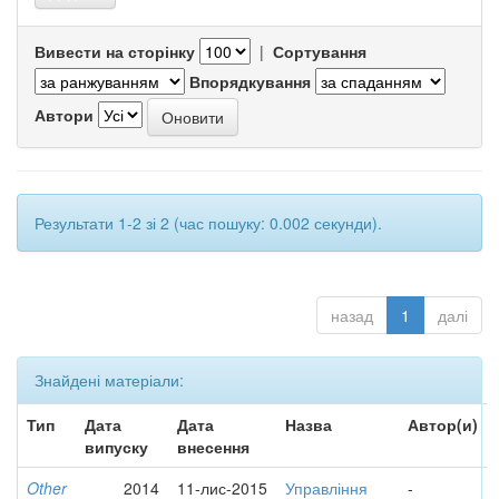
Вивести на сторінку
|
Сортування
Впорядкування
Автори
Результати 1-2 зі 2 (час пошуку: 0.002 секунди).
назад
1
далі
Знайдені матеріали:
Тип
Дата
Дата
Назва
Автор(и)
випуску
внесення
Other
2014
11-лис-2015
Управління
-