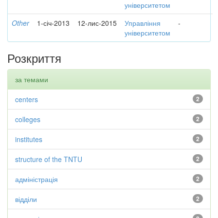
університетом
Other
1-січ-2013
12-лис-2015
Управління
-
університетом
Розкриття
за темами
centers
2
colleges
2
institutes
2
structure of the TNTU
2
адміністрація
2
відділи
2