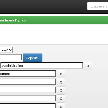
ені Івана Пулюя