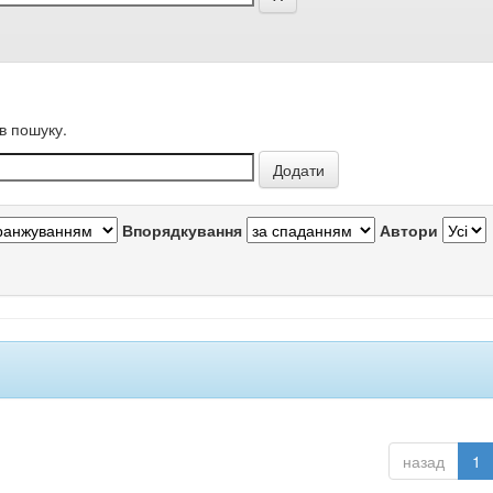
в пошуку.
Впорядкування
Автори
назад
1