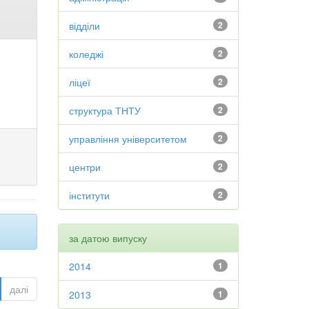
відділи
2
коледжі
2
ліцеї
2
структура ТНТУ
2
управління університетом
2
центри
2
інститути
2
за датою випуску
2014
1
далі
2013
1