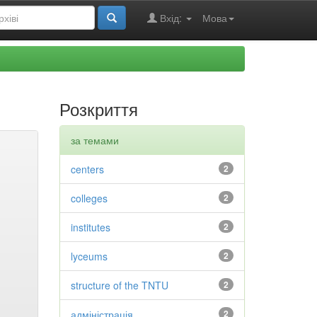
Вхід:
Мова
Розкриття
за темами
centers
2
colleges
2
institutes
2
lyceums
2
structure of the TNTU
2
адміністрація
2