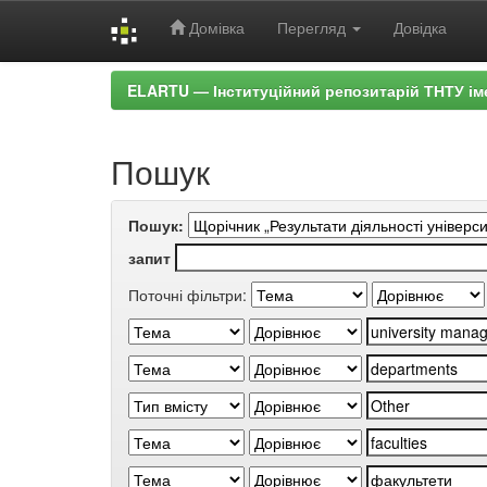
Домівка
Перегляд
Довідка
Skip
ELARTU — Інституційний репозитарій ТНТУ ім
navigation
Пошук
Пошук:
запит
Поточні фільтри: