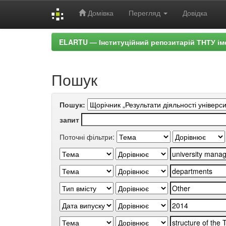
Домівка
Перегляд
Довідка
Skip
ELARTU — Інституційний репозитарій ТНТУ ім
navigation
Пошук
Пошук:
запит
Поточні фільтри: