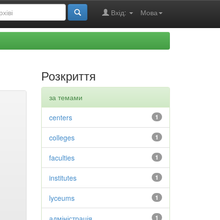
Вхід:
Мова
Розкриття
за темами
centers
1
colleges
1
faculties
1
institutes
1
lyceums
1
адміністрація
1