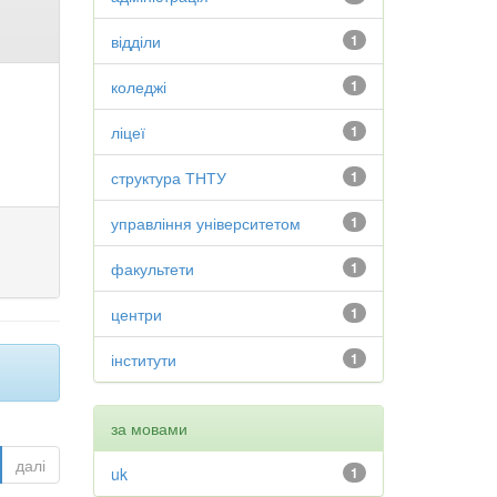
відділи
1
коледжі
1
ліцеї
1
структура ТНТУ
1
управління університетом
1
факультети
1
центри
1
інститути
1
за мовами
далі
uk
1