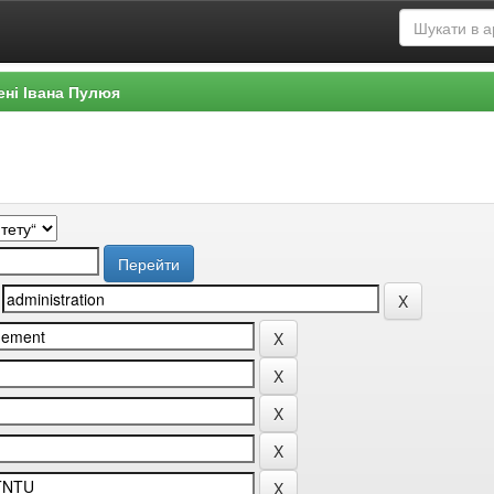
ені Івана Пулюя