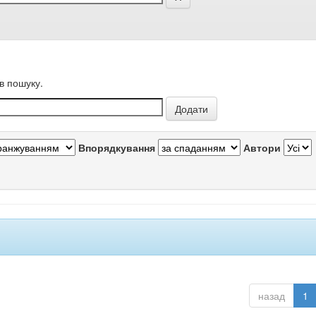
в пошуку.
Впорядкування
Автори
назад
1