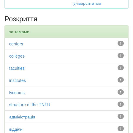
університетом
Розкриття
за темами
centers
1
colleges
1
faculties
1
institutes
1
lyceums
1
structure of the TNTU
1
адміністрація
1
відділи
1