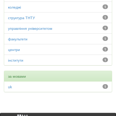
коледжі
1
структура ТНТУ
1
управління університетом
1
факультети
1
центри
1
інститути
1
за мовами
uk
1