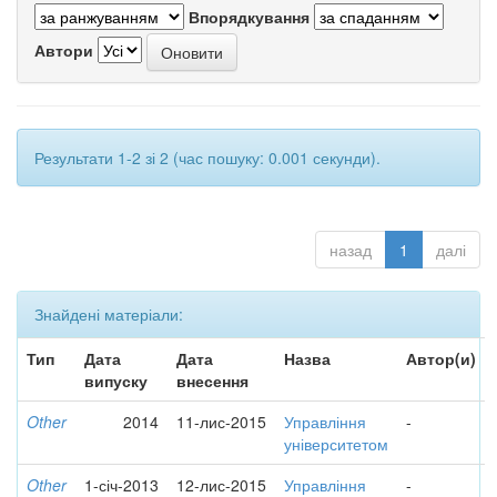
Впорядкування
Автори
Результати 1-2 зі 2 (час пошуку: 0.001 секунди).
назад
1
далі
Знайдені матеріали:
Тип
Дата
Дата
Назва
Автор(и)
випуску
внесення
Other
2014
11-лис-2015
Управління
-
університетом
Other
1-січ-2013
12-лис-2015
Управління
-