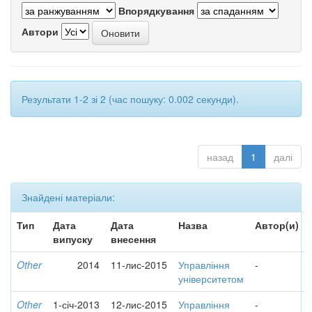
Впорядкування
Автори
Результати 1-2 зі 2 (час пошуку: 0.002 секунди).
назад
1
далі
Знайдені матеріали:
Тип
Дата
Дата
Назва
Автор(и)
випуску
внесення
Other
2014
11-лис-2015
Управління
-
університетом
Other
1-січ-2013
12-лис-2015
Управління
-