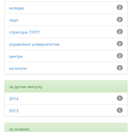
коледжі
2
ліцеї
2
структура ТНТУ
2
управління університетом
2
центри
2
інститути
2
за датою випуску
2014
1
2013
1
за мовами