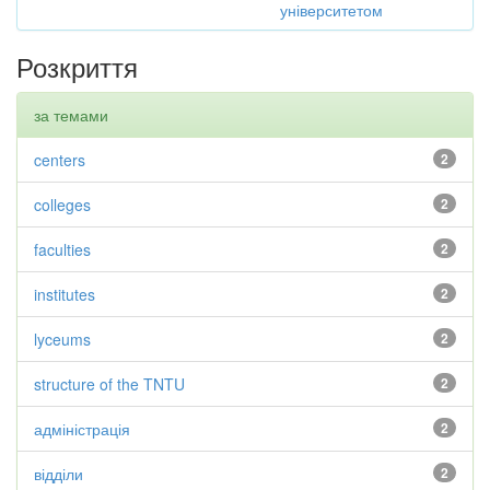
університетом
Розкриття
за темами
centers
2
colleges
2
faculties
2
institutes
2
lyceums
2
structure of the TNTU
2
адміністрація
2
відділи
2