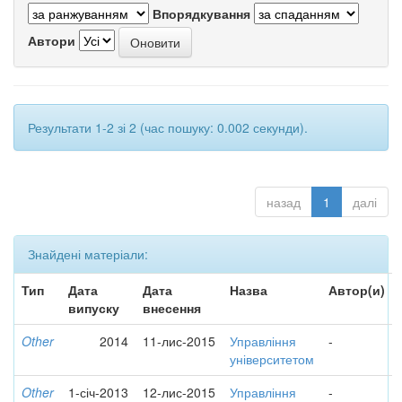
Впорядкування
Автори
Результати 1-2 зі 2 (час пошуку: 0.002 секунди).
назад
1
далі
Знайдені матеріали:
Тип
Дата
Дата
Назва
Автор(и)
випуску
внесення
Other
2014
11-лис-2015
Управління
-
університетом
Other
1-січ-2013
12-лис-2015
Управління
-