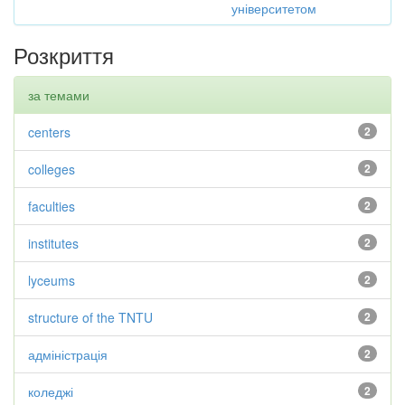
університетом
Розкриття
за темами
centers
2
colleges
2
faculties
2
institutes
2
lyceums
2
structure of the TNTU
2
адміністрація
2
коледжі
2