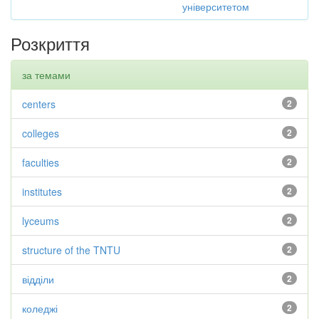
університетом
Розкриття
за темами
centers
2
colleges
2
faculties
2
institutes
2
lyceums
2
structure of the TNTU
2
відділи
2
коледжі
2