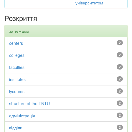
університетом
Розкриття
за темами
centers
2
colleges
2
faculties
2
institutes
2
lyceums
2
structure of the TNTU
2
адміністрація
2
відділи
2