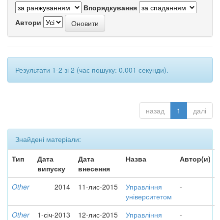
Впорядкування
Автори
Результати 1-2 зі 2 (час пошуку: 0.001 секунди).
назад
1
далі
Знайдені матеріали:
Тип
Дата
Дата
Назва
Автор(и)
випуску
внесення
Other
2014
11-лис-2015
Управління
-
університетом
Other
1-січ-2013
12-лис-2015
Управління
-