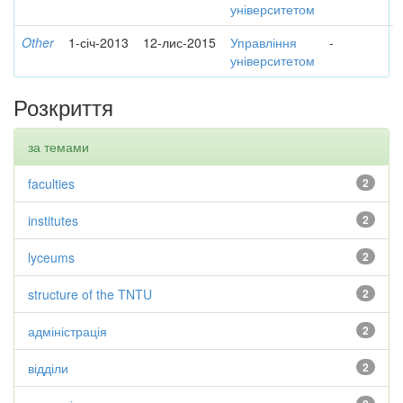
університетом
Other
1-січ-2013
12-лис-2015
Управління
-
університетом
Розкриття
за темами
faculties
2
institutes
2
lyceums
2
structure of the TNTU
2
адміністрація
2
відділи
2