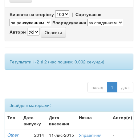
Вивести на сторінку
|
Сортування
Впорядкування
Автори
Результати 1-2 зі 2 (час пошуку: 0.002 секунди).
назад
1
далі
Знайдені матеріали:
Тип
Дата
Дата
Назва
Автор(и)
випуску
внесення
Other
2014
11-лис-2015
Управління
-