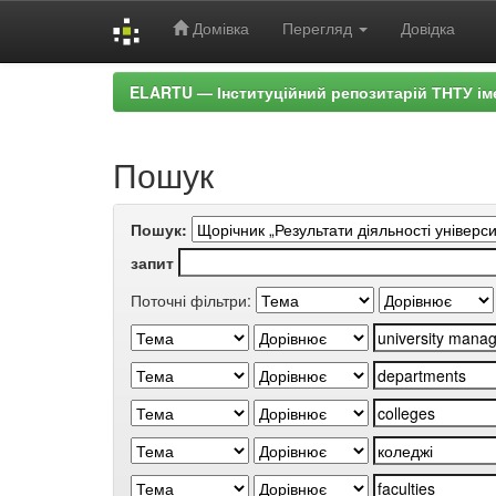
Домівка
Перегляд
Довідка
Skip
ELARTU — Інституційний репозитарій ТНТУ ім
navigation
Пошук
Пошук:
запит
Поточні фільтри: