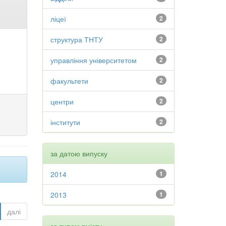
ліцеї
2
структура ТНТУ
2
управління університетом
2
факультети
2
центри
2
інститути
2
за датою випуску
2014
1
2013
1
далі