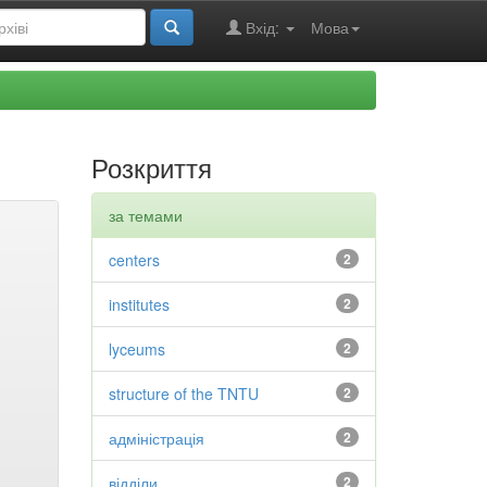
Вхід:
Мова
Розкриття
за темами
centers
2
institutes
2
lyceums
2
structure of the TNTU
2
адміністрація
2
відділи
2