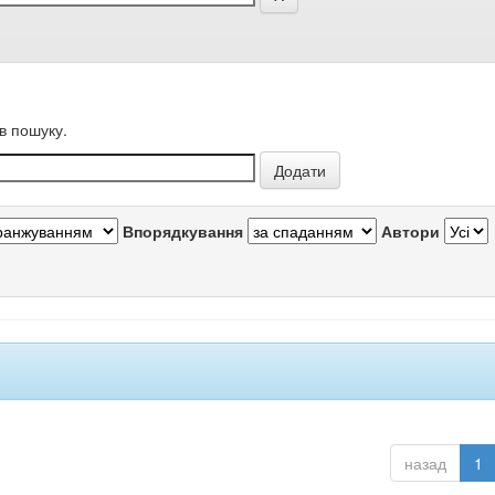
в пошуку.
Впорядкування
Автори
назад
1