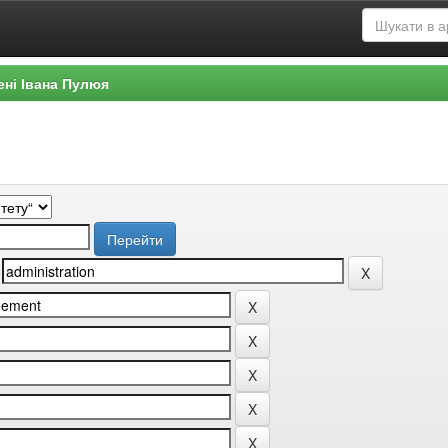
ені Івана Пулюя