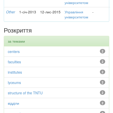
університетом
Other
1-січ-2013
12-лис-2015
Управління
-
університетом
Розкриття
за темами
centers
2
faculties
2
institutes
2
lyceums
2
structure of the TNTU
2
відділи
2