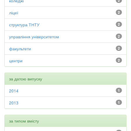
коледжі
2
ліцеї
2
структура ТНТУ
2
управління університетом
2
факультети
2
центри
2
за датою випуску
2014
1
2013
1
за типом вмісту