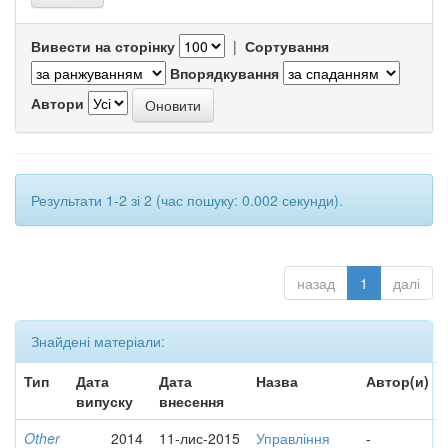
Вивести на сторінку
|
Сортування
Впорядкування
Автори
Результати 1-2 зі 2 (час пошуку: 0.002 секунди).
назад
1
далі
Знайдені матеріали:
Тип
Дата
Дата
Назва
Автор(и)
випуску
внесення
Other
2014
11-лис-2015
Управління
-