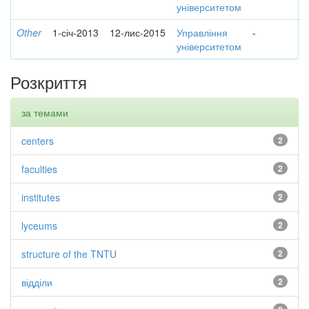
університетом
Other
1-січ-2013
12-лис-2015
Управління
-
університетом
Розкриття
за темами
centers
2
faculties
2
institutes
2
lyceums
2
structure of the TNTU
2
відділи
2