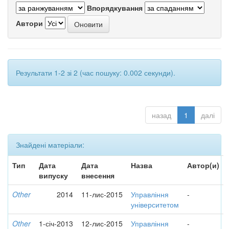
Впорядкування
Автори
Результати 1-2 зі 2 (час пошуку: 0.002 секунди).
назад
1
далі
Знайдені матеріали:
Тип
Дата
Дата
Назва
Автор(и)
випуску
внесення
Other
2014
11-лис-2015
Управління
-
університетом
Other
1-січ-2013
12-лис-2015
Управління
-