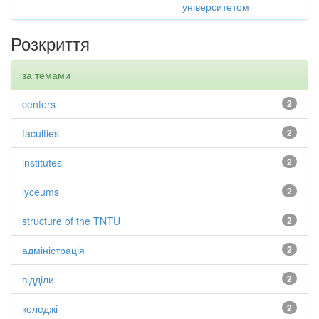
університетом
Розкриття
за темами
centers
2
faculties
2
institutes
2
lyceums
2
structure of the TNTU
2
адміністрація
2
відділи
2
коледжі
2