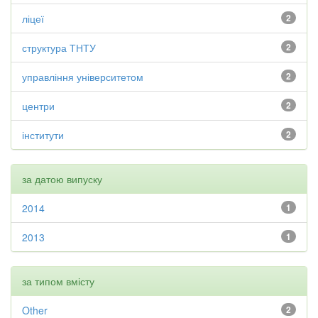
ліцеї
2
структура ТНТУ
2
управління університетом
2
центри
2
інститути
2
за датою випуску
2014
1
2013
1
за типом вмісту
Other
2