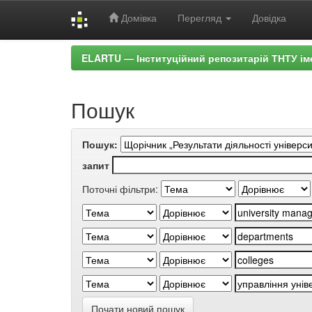
Домівка
Перегляд
Довідка
Skip
ELARTU — Інституційний репозитарій ТНТУ ім
navigation
Пошук
Пошук:
запит
Поточні фільтри:
Почати новий пошук