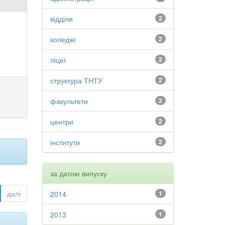
відділи
2
коледжі
2
ліцеї
2
структура ТНТУ
2
факультети
2
центри
2
інститути
2
за датою випуску
далі
2014
1
2013
1