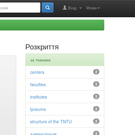
Вхід:
Мова
Розкриття
за темами
centers
2
faculties
2
institutes
2
lyceums
2
structure of the TNTU
2
адміністрація
2