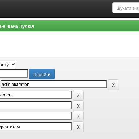
ені Івана Пулюя