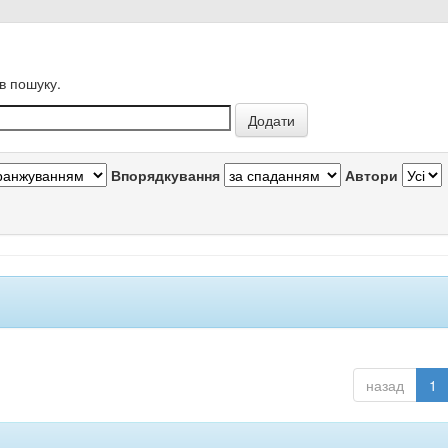
в пошуку.
Впорядкування
Автори
назад
1