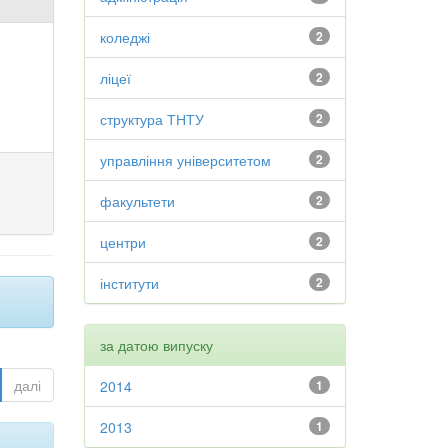
коледжі
2
ліцеї
2
структура ТНТУ
2
управління університетом
2
факультети
2
центри
2
інститути
2
за датою випуску
далі
2014
1
2013
1