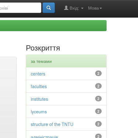
Вхід:
Мова
Розкриття
за темами
centers
2
faculties
2
institutes
2
lyceums
2
structure of the TNTU
2
адміністрація
2