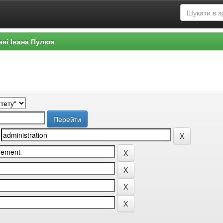
ені Івана Пулюя