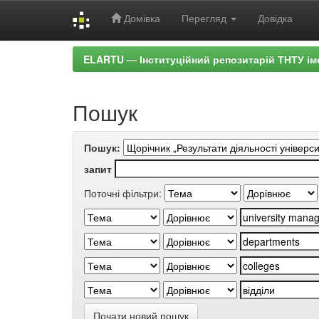
Домівка
Перегляд
Довідка
Skip
ELARTU — Інституційний репозитарій ТНТУ ім
navigation
Пошук
Пошук:
запит
Поточні фільтри:
Почати новий пошук