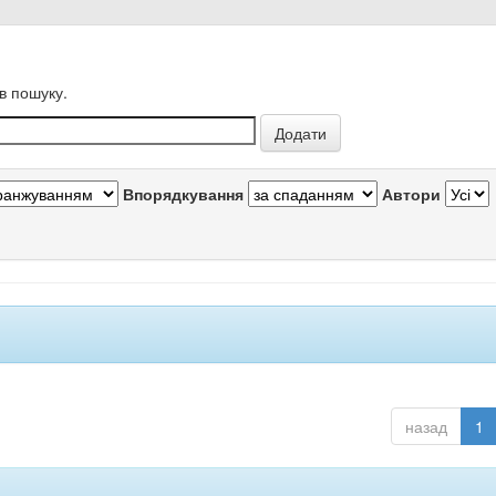
в пошуку.
Впорядкування
Автори
назад
1