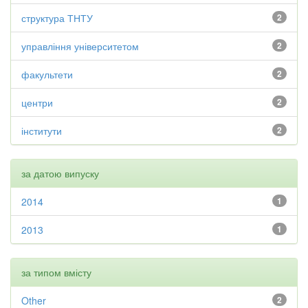
структура ТНТУ
2
управління університетом
2
факультети
2
центри
2
інститути
2
за датою випуску
2014
1
2013
1
за типом вмісту
Other
2