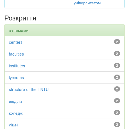
університетом
Розкриття
за темами
centers
2
faculties
2
institutes
2
lyceums
2
structure of the TNTU
2
відділи
2
коледжі
2
ліцеї
2