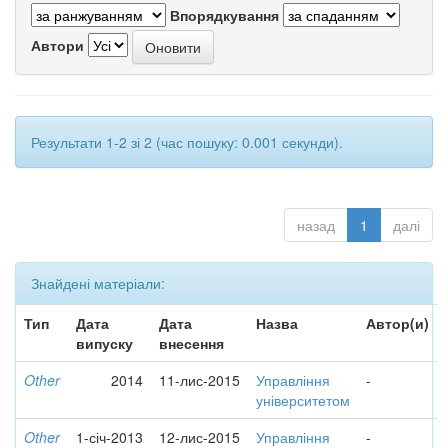
Впорядкування
Автори
Результати 1-2 зі 2 (час пошуку: 0.001 секунди).
назад
1
далі
Знайдені матеріали:
Тип
Дата
Дата
Назва
Автор(и)
випуску
внесення
Other
2014
11-лис-2015
Управління
-
університетом
Other
1-січ-2013
12-лис-2015
Управління
-