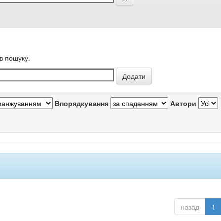
в пошуку.
Впорядкування
Автори
назад
1