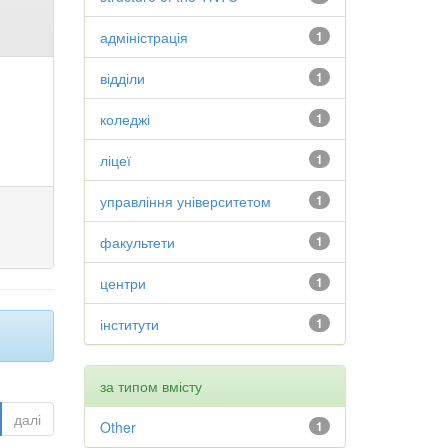
адміністрація
1
відділи
1
коледжі
1
ліцеї
1
управління університетом
1
факультети
1
центри
1
інститути
1
за типом вмісту
далі
Other
1