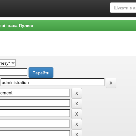
ені Івана Пулюя