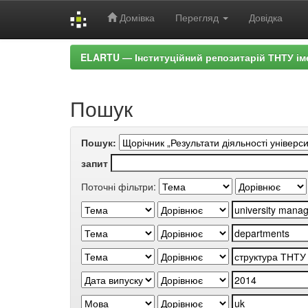
Домівка
Перегляд
Довідка
Skip
ELARTU — Інституційний репозитарій ТНТУ ім
navigation
Пошук
Пошук:
запит
Поточні фільтри: