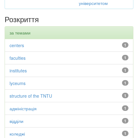
університетом
Розкриття
за темами
centers
1
faculties
1
institutes
1
lyceums
1
structure of the TNTU
1
адміністрація
1
відділи
1
коледжі
1