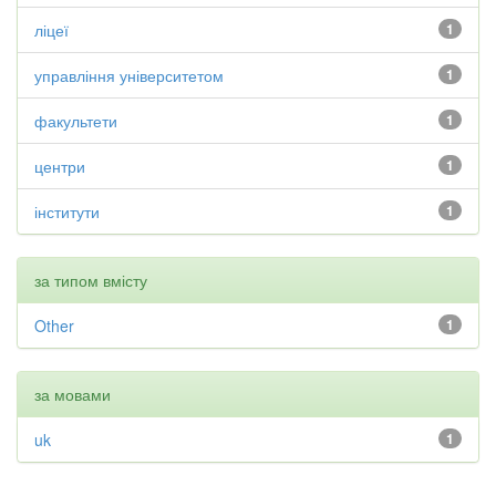
ліцеї
1
управління університетом
1
факультети
1
центри
1
інститути
1
за типом вмісту
Other
1
за мовами
uk
1