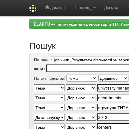
Домівка
Перегляд
Довідка
Skip
ELARTU — Інституційний репозитарій ТНТУ ім
navigation
Пошук
Пошук:
запит
Поточні фільтри: