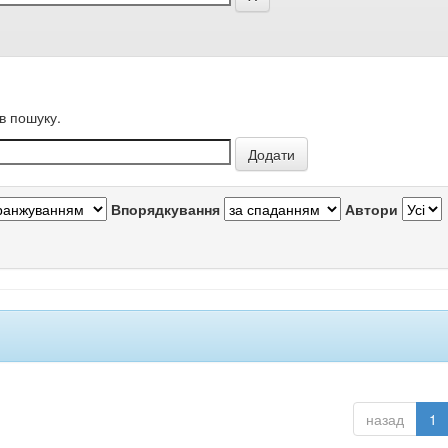
в пошуку.
Впорядкування
Автори
назад
1