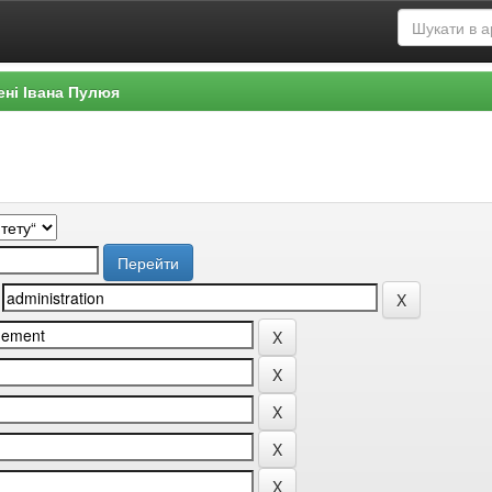
ені Івана Пулюя