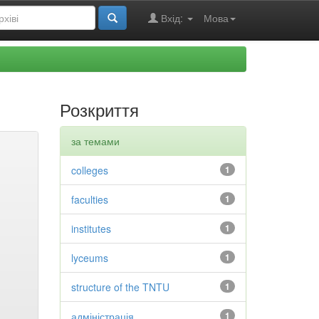
Вхід:
Мова
Розкриття
за темами
colleges
1
faculties
1
institutes
1
lyceums
1
structure of the TNTU
1
адміністрація
1