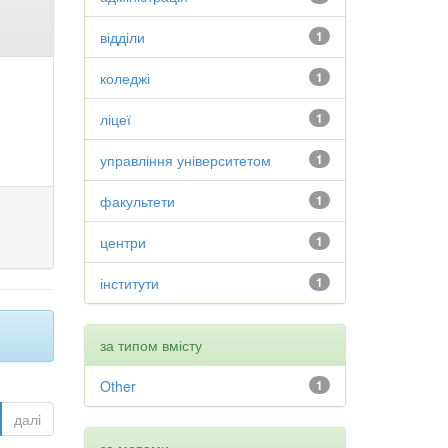
відділи
1
коледжі
1
ліцеї
1
управління університетом
1
факультети
1
центри
1
інститути
1
за типом вмісту
Other
1
далі