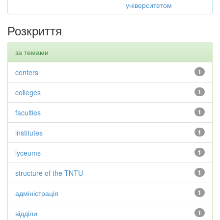
університетом
Розкриття
за темами
centers
1
colleges
1
faculties
1
institutes
1
lyceums
1
structure of the TNTU
1
адміністрація
1
відділи
1