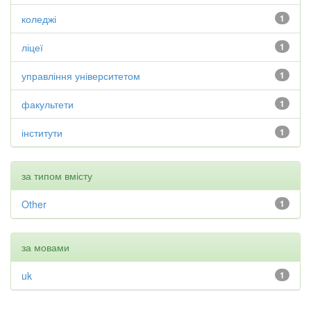
коледжі
1
ліцеї
1
управління університетом
1
факультети
1
інститути
1
за типом вмісту
Other
1
за мовами
uk
1