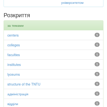
університетом
Розкриття
за темами
centers
1
colleges
1
faculties
1
institutes
1
lyceums
1
structure of the TNTU
1
адміністрація
1
відділи
1