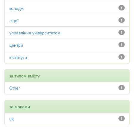
коледжі
1
ліцеї
1
управління університетом
1
центри
1
інститути
1
за типом вмісту
Other
1
за мовами
uk
1