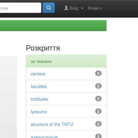
Вхід:
Мова
Розкриття
за темами
centers
2
faculties
2
institutes
2
lyceums
2
structure of the TNTU
2
адміністрація
2