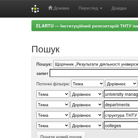
Домівка
Перегляд
Довідка
Skip
ELARTU — Інституційний репозитарій ТНТУ ім
navigation
Пошук
Пошук:
запит
Поточні фільтри:
Почати новий пошук