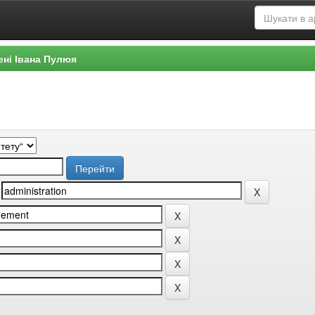
ені Івана Пулюя