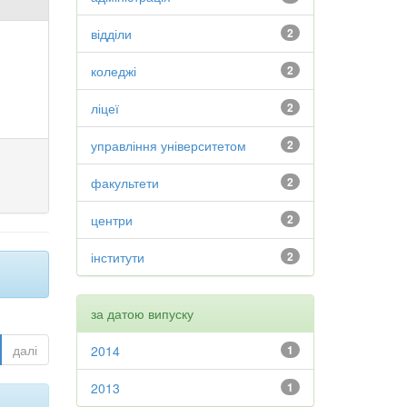
відділи
2
коледжі
2
ліцеї
2
управління університетом
2
факультети
2
центри
2
інститути
2
за датою випуску
далі
2014
1
2013
1