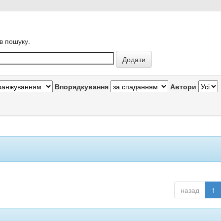
в пошуку.
Впорядкування
Автори
назад
1