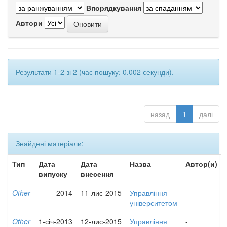
Впорядкування
Автори
Результати 1-2 зі 2 (час пошуку: 0.002 секунди).
назад
1
далі
Знайдені матеріали:
Тип
Дата
Дата
Назва
Автор(и)
випуску
внесення
Other
2014
11-лис-2015
Управління
-
університетом
Other
1-січ-2013
12-лис-2015
Управління
-