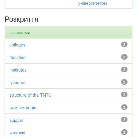
університетом
Розкриття
за темами
colleges
2
faculties
2
institutes
2
lyceums
2
structure of the TNTU
2
адміністрація
2
відділи
2
коледжі
2