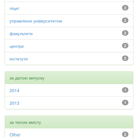
ліцеї
2
управління університетом
2
факультети
2
центри
2
інститути
2
за датою випуску
2014
1
2013
1
за типом вмісту
Other
2