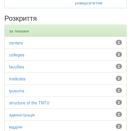
університетом
Розкриття
за темами
centers
2
colleges
2
faculties
2
institutes
2
lyceums
2
structure of the TNTU
2
адміністрація
2
відділи
2