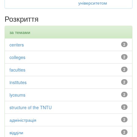
університетом
Розкриття
за темами
centers
2
colleges
2
faculties
2
institutes
2
lyceums
2
structure of the TNTU
2
адміністрація
2
відділи
2