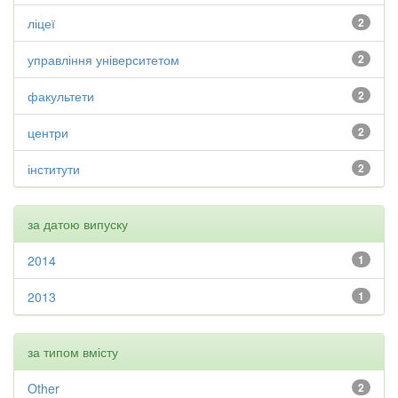
ліцеї
2
управління університетом
2
факультети
2
центри
2
інститути
2
за датою випуску
2014
1
2013
1
за типом вмісту
Other
2