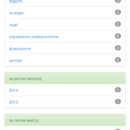
відділи
2
коледжі
2
ліцеї
2
управління університетом
2
факультети
2
центри
2
за датою випуску
2014
1
2013
1
за типом вмісту