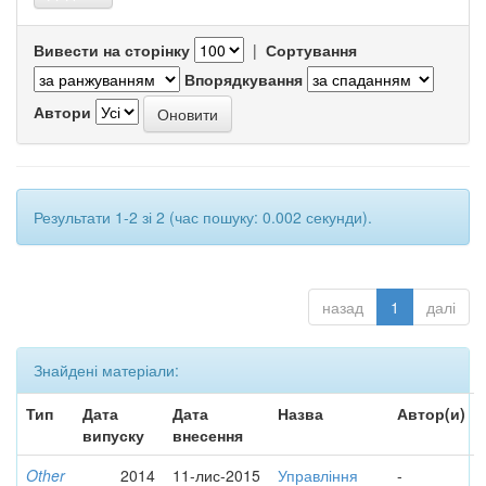
Вивести на сторінку
|
Сортування
Впорядкування
Автори
Результати 1-2 зі 2 (час пошуку: 0.002 секунди).
назад
1
далі
Знайдені матеріали:
Тип
Дата
Дата
Назва
Автор(и)
випуску
внесення
Other
2014
11-лис-2015
Управління
-