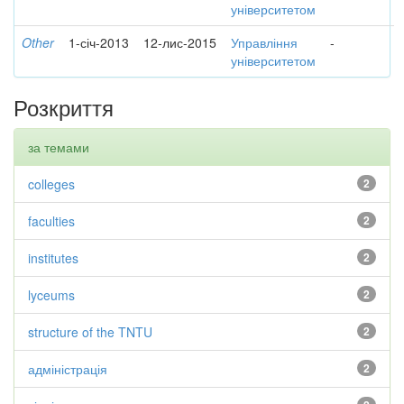
університетом
Other
1-січ-2013
12-лис-2015
Управління
-
університетом
Розкриття
за темами
colleges
2
faculties
2
institutes
2
lyceums
2
structure of the TNTU
2
адміністрація
2