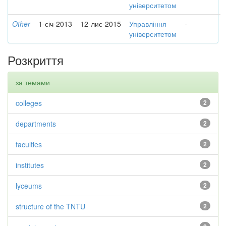
університетом
Other
1-січ-2013
12-лис-2015
Управління
-
університетом
Розкриття
за темами
colleges
2
departments
2
faculties
2
institutes
2
lyceums
2
structure of the TNTU
2