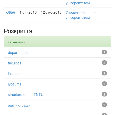
університетом
Other
1-січ-2013
12-лис-2015
Управління
-
університетом
Розкриття
за темами
departments
2
faculties
2
institutes
2
lyceums
2
structure of the TNTU
2
адміністрація
2