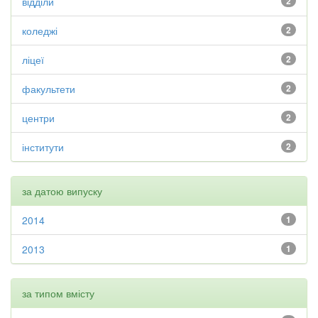
відділи
2
коледжі
2
ліцеї
2
факультети
2
центри
2
інститути
2
за датою випуску
2014
1
2013
1
за типом вмісту