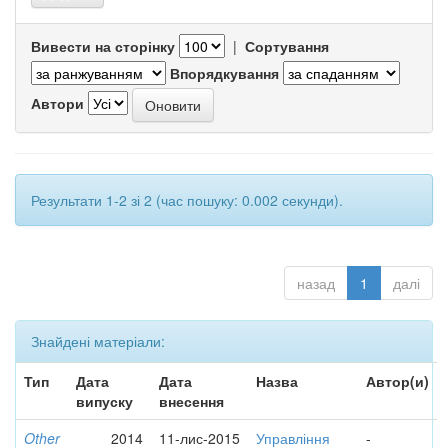
Вивести на сторінку
|
Сортування
Впорядкування
Автори
Результати 1-2 зі 2 (час пошуку: 0.002 секунди).
назад
1
далі
Знайдені матеріали:
Тип
Дата
Дата
Назва
Автор(и)
випуску
внесення
Other
2014
11-лис-2015
Управління
-