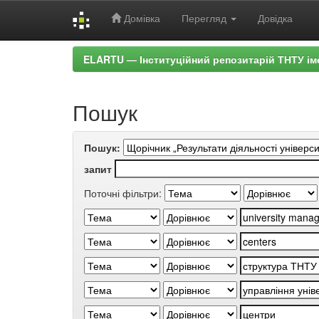
Домівка
Перегляд
Довідка
Skip
ELARTU — Інституційний репозитарій ТНТУ ім
navigation
Пошук
Пошук:
запит
Поточні фільтри: