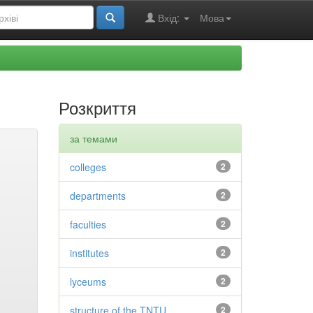
Вхід:
Мова
Розкриття
за темами
colleges
2
departments
2
faculties
2
institutes
2
lyceums
2
structure of the TNTU
2