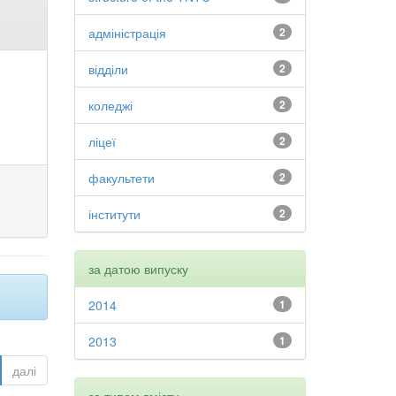
адміністрація
2
відділи
2
коледжі
2
ліцеї
2
факультети
2
інститути
2
за датою випуску
2014
1
2013
1
далі