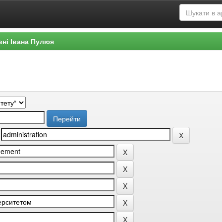
ені Івана Пулюя