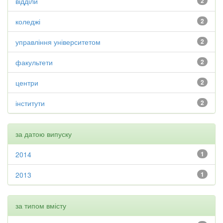
відділи
2
коледжі
2
управління університетом
2
факультети
2
центри
2
інститути
2
за датою випуску
2014
1
2013
1
за типом вмісту