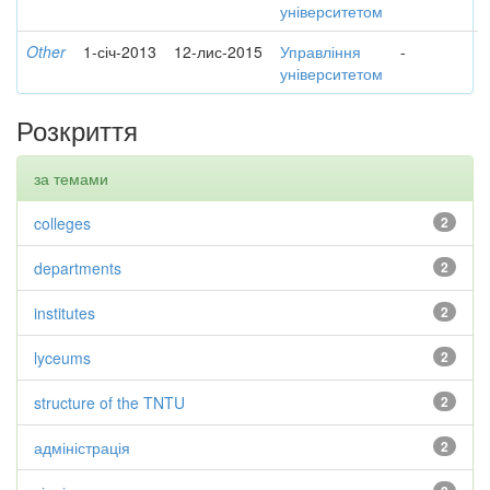
університетом
Other
1-січ-2013
12-лис-2015
Управління
-
університетом
Розкриття
за темами
colleges
2
departments
2
institutes
2
lyceums
2
structure of the TNTU
2
адміністрація
2