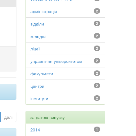
адміністрація
2
відділи
2
коледжі
2
ліцеї
2
управління університетом
2
факультети
2
центри
2
інститути
2
далі
за датою випуску
2014
1