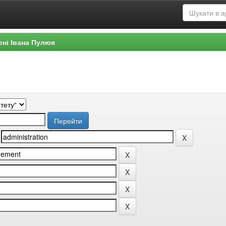
ені Івана Пулюя