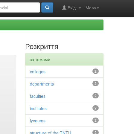
Вхід:
Мова
Розкриття
за темами
colleges
2
departments
2
faculties
2
institutes
2
lyceums
2
structure of the TNTU
2