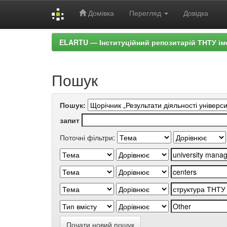
Домівка
Перегляд
Довідка
Skip
ELARTU — Інституційний репозитарій ТНТУ ім
navigation
Пошук
Пошук:
запит
Поточні фільтри:
Почати новий пошук