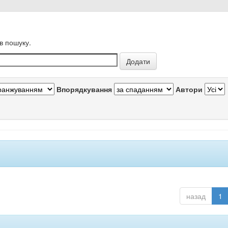
в пошуку.
Впорядкування
Автори
назад
1