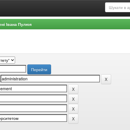
ені Івана Пулюя