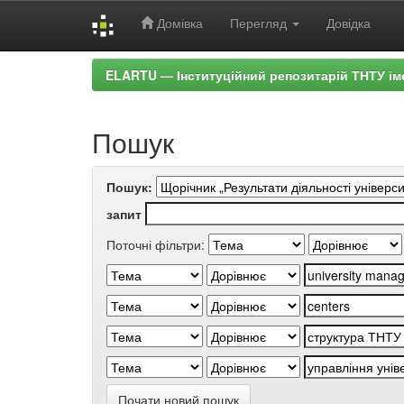
Домівка
Перегляд
Довідка
Skip
ELARTU — Інституційний репозитарій ТНТУ ім
navigation
Пошук
Пошук:
запит
Поточні фільтри:
Почати новий пошук