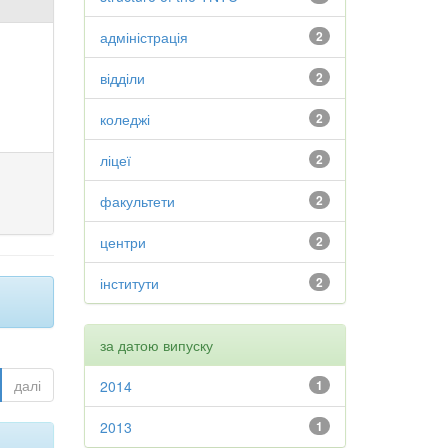
адміністрація
2
відділи
2
коледжі
2
ліцеї
2
факультети
2
центри
2
інститути
2
за датою випуску
далі
2014
1
2013
1