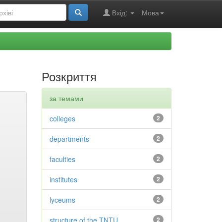
Вхід:
Мова
Розкриття
за темами
colleges
2
departments
2
faculties
2
institutes
2
lyceums
2
structure of the TNTU
2